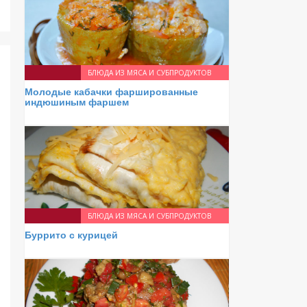
БЛЮДА ИЗ МЯСА И СУБПРОДУКТОВ
Молодые кабачки фаршированные
индюшиным фаршем
БЛЮДА ИЗ МЯСА И СУБПРОДУКТОВ
Буррито с курицей