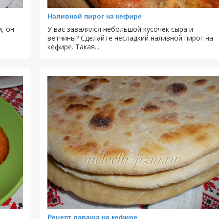
Наливной пирог на кефире
, он
У вас завалялся небольшой кусочек сыра и
ветчины? Сделайте несладкий наливной пирог на
кефире. Такая...
Рецепт лаваша на кефире