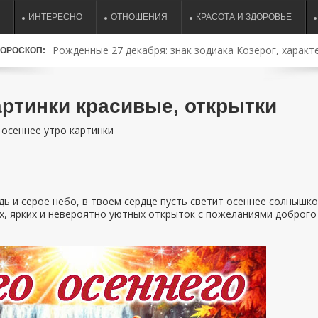
ИНТЕРЕСНО
ОТНОШЕНИЯ
КРАСОТА И ЗДОРОВЬЕ
Рожденные 27 декабря: знак зодиака Козерог, характе
ОРОСКОП:
совместимость и судьба
артинки красивые, открытки
осеннее утро картинки
дь и серое небо, в твоем сердце пусть светит осеннее солнышко
х, ярких и невероятно уютных открыток с пожеланиями доброго