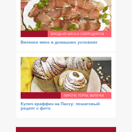
БЛЮДА ИЗ МЯСА И СУБПРОДУКТОВ
Вяленое мясо в домашних условиях
ПИРОГИ, ТОРТЫ, ВЫПЕЧКА
Кулич краффин на Пасху: пошаговый
рецепт с фото