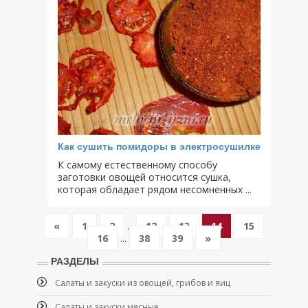
Как сушить помидоры в электросушилке
К самому естественному способу
заготовки овощей относится сушка,
которая обладает рядом несомненных ...
«
1
2
...
12
13
14
15
16
...
38
39
»
РАЗДЕЛЫ
Салаты и закуски из овощей, грибов и яиц
Салаты и закуски мясные