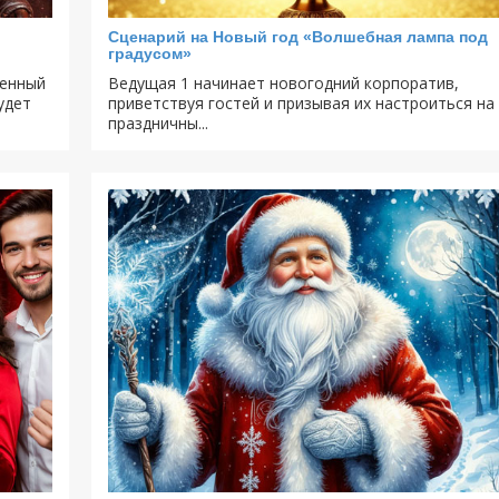
Сценарий на Новый год «Волшебная лампа под
градусом»
венный
Ведущая 1 начинает новогодний корпоратив,
удет
приветствуя гостей и призывая их настроиться на
праздничны...