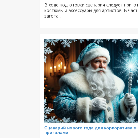
В ходе подготовки сценария следует приго
костюмы и аксессуары для артистов. В час
загота...
Сценарий нового года для корпоратива с
приколами