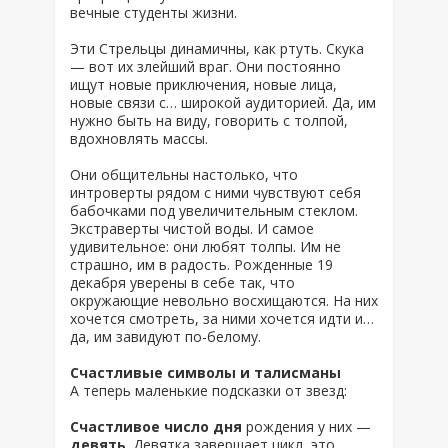
вечные студенты жизни.
Эти Стрельцы динамичны, как ртуть. Скука
— вот их злейший враг. Они постоянно
ищут новые приключения, новые лица,
новые связи с… широкой аудиторией. Да, им
нужно быть на виду, говорить с толпой,
вдохновлять массы.
Они общительны настолько, что
интроверты рядом с ними чувствуют себя
бабочками под увеличительным стеклом.
Экстраверты чистой воды. И самое
удивительное: они любят толпы. Им не
страшно, им в радость. Рожденные 19
декабря уверены в себе так, что
окружающие невольно восхищаются. На них
хочется смотреть, за ними хочется идти и…
да, им завидуют по-белому.
Счастливые символы и талисманы
А теперь маленькие подсказки от звезд:
Счастливое число дня
рождения у них —
девять
. Девятка завершает цикл, это