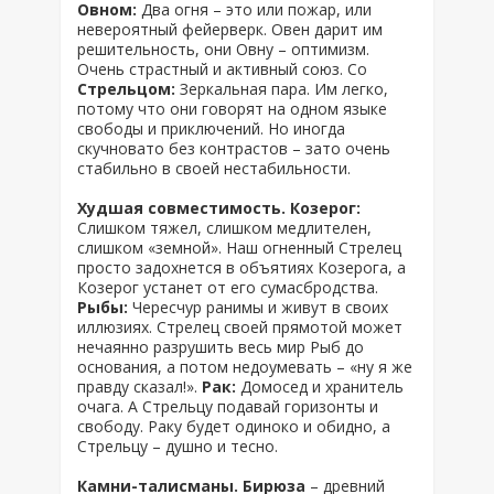
Овном:
Два огня – это или пожар, или
невероятный фейерверк. Овен дарит им
решительность, они Овну – оптимизм.
Очень страстный и активный союз. Со
Стрельцом:
Зеркальная пара. Им легко,
потому что они говорят на одном языке
свободы и приключений. Но иногда
скучновато без контрастов – зато очень
стабильно в своей нестабильности.
Худшая совместимость. Козерог:
Слишком тяжел, слишком медлителен,
слишком «земной». Наш огненный Стрелец
просто задохнется в объятиях Козерога, а
Козерог устанет от его сумасбродства.
Рыбы:
Чересчур ранимы и живут в своих
иллюзиях. Стрелец своей прямотой может
нечаянно разрушить весь мир Рыб до
основания, а потом недоумевать – «ну я же
правду сказал!».
Рак:
Домосед и хранитель
очага. А Стрельцу подавай горизонты и
свободу. Раку будет одиноко и обидно, а
Стрельцу – душно и тесно.
Камни-талисманы. Бирюза
– древний