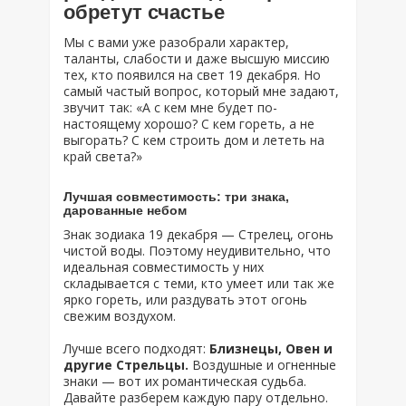
обретут счастье
Мы с вами уже разобрали характер,
таланты, слабости и даже высшую миссию
тех, кто появился на свет 19 декабря. Но
самый частый вопрос, который мне задают,
звучит так: «А с кем мне будет по-
настоящему хорошо? С кем гореть, а не
выгорать? С кем строить дом и лететь на
край света?»
Лучшая совместимость: три знака,
дарованные небом
Знак зодиака 19 декабря — Стрелец, огонь
чистой воды. Поэтому неудивительно, что
идеальная совместимость у них
складывается с теми, кто умеет или так же
ярко гореть, или раздувать этот огонь
свежим воздухом.
Лучше всего подходят:
Близнецы, Овен и
другие Стрельцы.
Воздушные и огненные
знаки — вот их романтическая судьба.
Давайте разберем каждую пару отдельно.