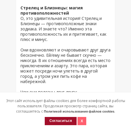
Стрелец и Близнецы: магия
противоположностей
О, это удивительная история! Стрелец и
Близнецы — противоположные знаки
зодиака. И знаете что? Именно эта
противоположность их и притягивает, как
плюс и минус.
Они вдохновляют и очаровывают друг друга
бесконечно. Ей/ему не бывает скучно —
никогда. В их отношениях всегда есть место
приключениям и азарту. Это пара, которая
может посреди ночи улететь в другой
город, а утром уже пить кофе на
набережной.
Чем они полезны друг другу:
Этот сайт использует файлы cookies для более комфортной работы
Стрелец помогает Близнецам расширять
пользователя. Продолжая просмотр страниц сайта, вы
кругозор, видеть глубже, не скользить по
соглашаетесь с
.
Политикой использования файлов cookies
поверхности.
Согласиться
Игривый характер Близнецов
вдохновляет Стрельца на новые