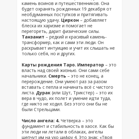
камень воинов и путешественников. Она
будет охранять рожденных 19 декабря от
необдуманных поступков и притягивать
настоящую удачу.
Циркон
– добавляет
блеска их харизме и помогает не
перегореть, дарит физические силы.
Танзанит
– редкий и красивый камень-
трансформер, как и сами эти люди. Он
раскрывает интуицию и учит их слышать не
только себя, но и других.
Карты рождения Таро. Император
– это
власть над своей жизнью. Они сами себе
начальники.
Смерть
– это не конец, а
перерождение. Они умеют раз за разом
вставать с пепла и начинать всё с чистого
листа.
Дурак
(или Шут, Трикстер) – это их
вера в чудо, их полет и умение идти туда,
где никто не ходил. Без этого они бы не
были Стрельцами.
Число ангела: 4.
Четверка – это
фундамент и стабильность в хаосе. Как бы
эти люди ни летали в облаках, ангелы
шепчут им на ухо цифру 4. Это знак: «Твоя