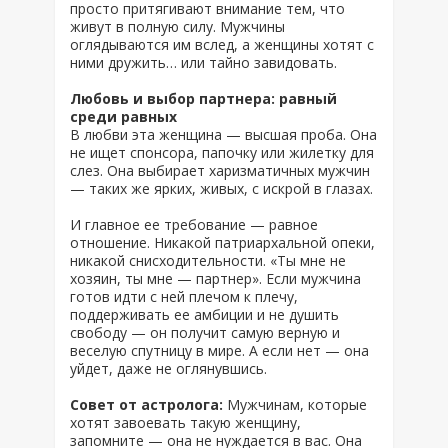
просто притягивают внимание тем, что
живут в полную силу. Мужчины
оглядываются им вслед, а женщины хотят с
ними дружить… или тайно завидовать.
Любовь и выбор партнера: равный
среди равных
В любви эта женщина — высшая проба. Она
не ищет спонсора, папочку или жилетку для
слез. Она выбирает харизматичных мужчин
— таких же ярких, живых, с искрой в глазах.
И главное ее требование — равное
отношение. Никакой патриархальной опеки,
никакой снисходительности. «Ты мне не
хозяин, ты мне — партнер». Если мужчина
готов идти с ней плечом к плечу,
поддерживать ее амбиции и не душить
свободу — он получит самую верную и
веселую спутницу в мире. А если нет — она
уйдет, даже не оглянувшись.
Совет от астролога:
Мужчинам, которые
хотят завоевать такую женщину,
запомните — она не нуждается в вас. Она