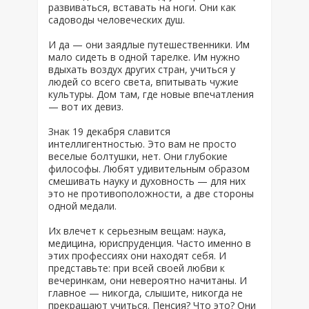
развиваться, вставать на ноги. Они как
садоводы человеческих душ.
И да — они заядлые путешественники. Им
мало сидеть в одной тарелке. Им нужно
вдыхать воздух других стран, учиться у
людей со всего света, впитывать чужие
культуры. Дом там, где новые впечатления
— вот их девиз.
Знак 19 декабря славится
интеллигентностью. Это вам не просто
веселые болтушки, нет. Они глубокие
философы. Любят удивительным образом
смешивать науку и духовность — для них
это не противоположности, а две стороны
одной медали.
Их влечет к серьезным вещам: наука,
медицина, юриспруденция. Часто именно в
этих профессиях они находят себя. И
представьте: при всей своей любви к
вечеринкам, они невероятно начитаны. И
главное — никогда, слышите, никогда не
прекращают учиться. Пенсия? Что это? Они