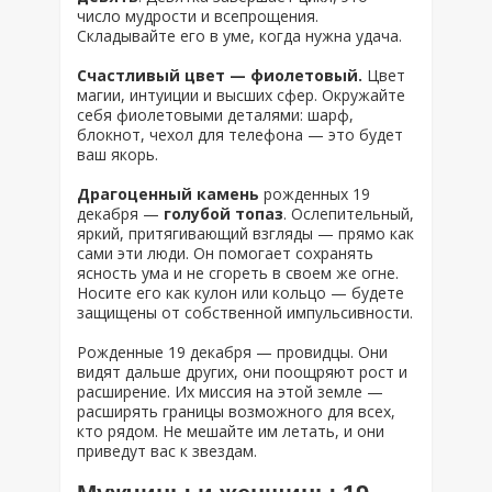
число мудрости и всепрощения.
Складывайте его в уме, когда нужна удача.
Счастливый цвет — фиолетовый.
Цвет
магии, интуиции и высших сфер. Окружайте
себя фиолетовыми деталями: шарф,
блокнот, чехол для телефона — это будет
ваш якорь.
Драгоценный камень
рожденных 19
декабря —
голубой топаз
. Ослепительный,
яркий, притягивающий взгляды — прямо как
сами эти люди. Он помогает сохранять
ясность ума и не сгореть в своем же огне.
Носите его как кулон или кольцо — будете
защищены от собственной импульсивности.
Рожденные 19 декабря — провидцы. Они
видят дальше других, они поощряют рост и
расширение. Их миссия на этой земле —
расширять границы возможного для всех,
кто рядом. Не мешайте им летать, и они
приведут вас к звездам.