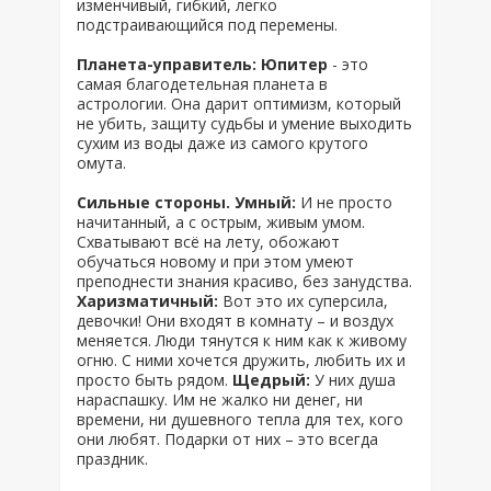
изменчивый, гибкий, легко
подстраивающийся под перемены.
Планета-управитель: Юпитер
- это
самая благодетельная планета в
астрологии. Она дарит оптимизм, который
не убить, защиту судьбы и умение выходить
сухим из воды даже из самого крутого
омута.
Сильные стороны. Умный:
И не просто
начитанный, а с острым, живым умом.
Схватывают всё на лету, обожают
обучаться новому и при этом умеют
преподнести знания красиво, без занудства.
Харизматичный:
Вот это их суперсила,
девочки! Они входят в комнату – и воздух
меняется. Люди тянутся к ним как к живому
огню. С ними хочется дружить, любить их и
просто быть рядом.
Щедрый:
У них душа
нараспашку. Им не жалко ни денег, ни
времени, ни душевного тепла для тех, кого
они любят. Подарки от них – это всегда
праздник.