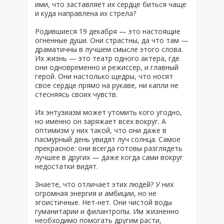
ими, что заставляет их сердце биться чаще
и куда направлена их стрела?
Родившиеся 19 декабря — это настоящие
огненные души. Они страстны, да что там —
драматичны в лучшем смысле этого слова.
Их жизнь — это театр одного актера, где
они одновременно и режиссер, и главный
герой. Они настолько щедры, что носят
свое сердце прямо на рукаве, ни капли не
стесняясь своих чувств.
Их энтузиазм может утомить кого угодно,
но именно он заряжает всех вокруг. А
оптимизм у них такой, что они даже в
пасмурный день увидят луч солнца. Самое
прекрасное: они всегда готовы разглядеть
лучшее в других — даже когда сами вокруг
недостатки видят.
Знаете, что отличает этих людей? У них
огромная энергия и амбиции, но не
эгоистичные. Нет-нет. Они чистой воды
гуманитарии и филантропы. Им жизненно
необходимо помогать другим расти,