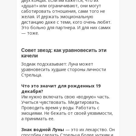
двух концах. Если им кажется, что их
«душат» или ограничивают, они могут
саботировать отношения, сами того не
желая. И держать эмоциональную
дистанцию даже с теми, кого очень любят.
Это больно для партнера. И для них самих
— тоже.
Совет звезд: как уравновесить эти
качели
Зодиак подсказывает: Луна может
уравновесить худшие стороны личности
Стрельца.
Что это значит для рожденных 19
декабря?
Им нужно включать свою «водную» часть.
Учиться чувствовать. Медитировать.
Проводить время у воды. Работать с
эмоциями. Не бежать от своей уязвимости,
а принимать ее.
Знак водной Луны
— это их лекарство. Он
способен сделать Стрельца более чутким и