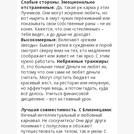
Слабые стороны. Эмоционально
отстраненные:
Да, такая уж карма у этих
Лучников. Они могут искренне любить, но
вот нырять в омут чужих переживаний или
показывать свои собственные раны – не их
конек. Кажется, что они «стеклянные» –
тебя видят, а до души не доходят.
Высокомерные:
Включают «режим
звезды». Бывают резки в суждениях и порой
смотрят сверху вниз на тех, кто медленнее
соображает или живет не так ярко. С этим
нужно работать.
Небрежные транжиры:
О, это больная тема! Деньги не любят их,
потому что они сами не любят деньги
считать. Могут спустить бюджет на
красивый жест, на ресторан или ненужную,
но эффектную вещь, а потом гадать, куда
всё делось. Учиться финансовой
дисциплине – вот их главный урок.
Лучшая совместимость. С Близнецами:
Вечный интеллектуальный и любовный
карнавал. Не соскучитесь! Они друг друга
понимают с полуслова и обожают
путешествовать как телом, так и умом. С