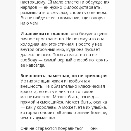
настоящему. Ей мало сплетен и обсуждения
нарядов — ей нужно философствовать,
размышлять о смыслах, спорить о вечном.
Вы не найдете ее в компании, где говорят
ни о чем.
И запомните главное:
она безумно ценит
личное пространство. Не потому что она
холодная или эгоистичная. Просто у нее
внутри огромный мир, куда она пускает
далеко не всех. Посягательство на ее
свободу — самый верный способ потерять
ее навсегда.
Внешность: заметная, но не кричащая
У этих женщин яркая и необычная
внешность. Не обязательно классическая
красота, но есть в них что-то такое
магнетическое. Может быть, взгляд —
прямой и смеющийся. Может быть, осанка
— как у королевы. А может, эта их улыбка,
которая говорит: «Я знаю о жизни больше,
чем ты думаешь».
Они не стараются понравиться — они