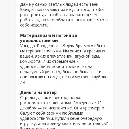
Даже у самых светлых людей есть тени.
Звезды показывают их не для того, чтобы
расстроить, а чтобы вы знали: над чем
работать, на что обратить внимание, что в
себе исцелить.
Материализм и погоня за
удовольствиями
Увы, да. Рожденные 19 декабря могут быть
материалистичными. Им хочется красивых
вещей, ярких впечатлений, вкусной еды,
комфорта. И их стремление к
удовольствиям порой толкает их на
неразумный риск. «А, была не была!» — и
они прыгают в омут, не посмотрев, глубоко
ли.
Деньги на ветер
Стрельцы, как известно, плохо
распоряжаются деньгами. Рожденные 19
декабря — не исключение. Они чрезмерно
балуют себя своими любимыми
удовольствиями. Купили себе очередную
игрушку, а на аренду квартиры не осталось?
Знакомая история.