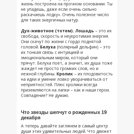
жизнь построена на прочном основании. Ты
не упадешь, даже если очень сильно
раскачаешь лодку». Очень полезное число
для таких энергичных натур.
Дух-животное (тотем). Лошадь
– это их
свобода, скорость и неукротимая энергия.
Они скачут по жизни с гордо поднятой
головой.
Белуха
(полярный дельфин) – это
их тонкая связь с интуицией и
эмоциональным миром, который они
прячут. Белуха поет, а значит, их душа тоже
жаждет не просто громких слов, но и
нежной глубины.
Кролик
– их плодовитость
на идеи и умение ловко уворачиваться от
неприятностей. Плюс кролики всегда
приземляются на лапки – как и наши герои.
Совпадение? Не думаю.
Что звезды шепчут о рожденных 19
декабря
А теперь давайте заглянем в самый центр
души этих удивительных людей. Что движет