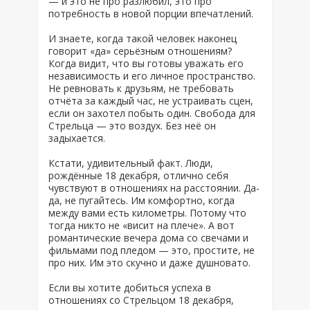
— и это не про разлюбил, это про
потребность в новой порции впечатлений.
И знаете, когда такой человек наконец
говорит «да» серьёзным отношениям?
Когда видит, что вы готовы уважать его
независимость и его личное пространство.
Не ревновать к друзьям, не требовать
отчёта за каждый час, не устраивать сцен,
если он захотел побыть один. Свобода для
Стрельца — это воздух. Без неё он
задыхается.
Кстати, удивительный факт. Люди,
рождённые 18 декабря, отлично себя
чувствуют в отношениях на расстоянии. Да-
да, не пугайтесь. Им комфортно, когда
между вами есть километры. Потому что
тогда никто не «висит на плече». А вот
романтические вечера дома со свечами и
фильмами под пледом — это, простите, не
про них. Им это скучно и даже душновато.
Если вы хотите добиться успеха в
отношениях со Стрельцом 18 декабря,