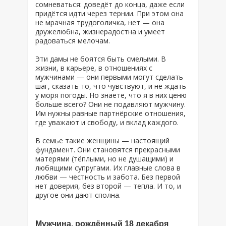
сомневаться: доведёт до конца, даже если
придётся идти через тернии. При этом она
не мрачная трудоголичка, нет — она
дружелюбна, жизнерадостна и умеет
радоваться мелочам.
Эти дамы не боятся быть смелыми. В
жизни, в карьере, в отношениях с
мужчинами — они первыми могут сделать
шаг, сказать то, что чувствуют, и не ждать
у моря погоды. Но знаете, что я в них ценю
больше всего? Они не подавляют мужчину.
Им нужны равные партнёрские отношения,
где уважают и свободу, и вклад каждого.
В семье такие женщины — настоящий
фундамент. Они становятся прекрасными
матерями (тёплыми, но не душащими) и
любящими супругами. Их главные слова в
любви — честность и забота. Без первой
нет доверия, без второй — тепла. И то, и
другое они дают сполна.
Мужчина, рождённый 18 декабря