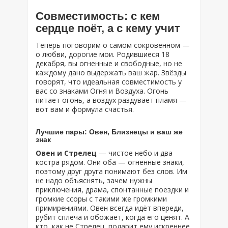
Совместимость: с кем
сердце поёт, а с кему учит
Теперь поговорим о самом сокровенном —
о любви, дорогие мои. Родившиеся 18
декабря, вы огненные и свободные, но не
каждому дано выдержать ваш жар. Звёзды
говорят, что идеальная совместимость у
вас со знаками Огня и Воздуха. Огонь
питает огонь, а воздух раздувает пламя —
вот вам и формула счастья.
Лучшие пары: Овен, Близнецы и ваш же
знак
Овен и Стрелец
— чистое небо и два
костра рядом. Они оба — огненные знаки,
поэтому друг друга понимают без слов. Им
не надо объяснять, зачем нужны
приключения, драма, спонтанные поездки и
громкие ссоры с такими же громкими
примирениями. Овен всегда идёт впереди,
рубит сплеча и обожает, когда его ценят. А
кто, как не Стрелец, подарит ему искреннее