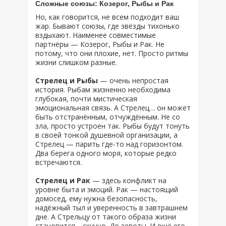
Сложные союзы: Козерог, Рыбы и Рак
Но, как говорится, не всем подходит ваш
жар. Бывают союзы, где звёзды тихонько
вздыхают. Наименее совместимые
партнёры — Козерог, Рыбы и Рак. Не
потому, что они плохие, нет. Просто ритмы
жизни слишком разные.
Стрелец и Рыбы
— очень непростая
история. Рыбам жизненно необходима
глубокая, почти мистическая
эмоциональная связь. А Стрелец… он может
быть отстранённым, отчуждённым. Не со
зла, просто устроен так. Рыбы будут тонуть
в своей тонкой душевной организации, а
Стрелец — парить где-то над горизонтом.
Два берега одного моря, которые редко
встречаются.
Стрелец и Рак
— здесь конфликт на
уровне быта и эмоций. Рак — настоящий
домосед, ему нужна безопасность,
надёжный тыл и уверенность в завтрашнем
дне. А Стрельцу от такого образа жизни
становится… скучно. До зевоты. И ещё его