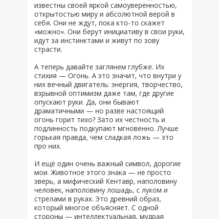
известны своей яркой самоуверенностью,
открытостью миру и абсолютной верой в
себя. Они не ждут, пока кто-то скажет
«можно». Они берут инициативу в свои руки,
идут за инстинктами и живут по зову
страсти.
А теперь давайте заглянем глубже. Их
стихия — Огонь. А это значит, что внутри у
них вечный двигатель: энергия, творчество,
взрывной оптимизм даже там, где другие
опускают руки. Да, они бывают
драматичными — но разве настоящий
огонь горит тихо? Зато их честность и
подлинность подкупают мгновенно. Лучше
горькая правда, чем сладкая ложь — это
про них.
И ещё один очень важный символ, дорогие
мои. Животное этого знака — не просто
зверь, а мифический Кентавр, наполовину
человек, наполовину лошадь, с луком и
стрелами в руках. Это древний образ,
который многое объясняет. С одной
стороны — интеллектуальная, мудрая