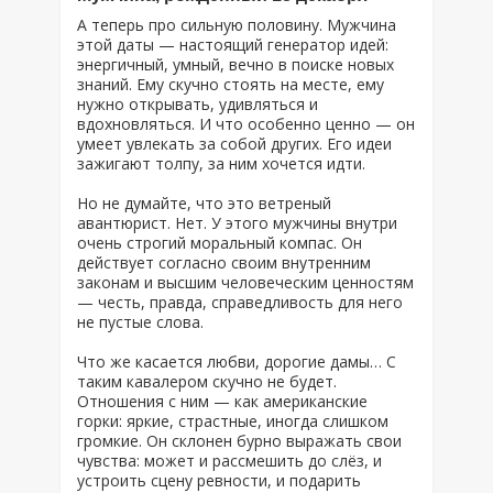
А теперь про сильную половину. Мужчина
этой даты — настоящий генератор идей:
энергичный, умный, вечно в поиске новых
знаний. Ему скучно стоять на месте, ему
нужно открывать, удивляться и
вдохновляться. И что особенно ценно — он
умеет увлекать за собой других. Его идеи
зажигают толпу, за ним хочется идти.
Но не думайте, что это ветреный
авантюрист. Нет. У этого мужчины внутри
очень строгий моральный компас. Он
действует согласно своим внутренним
законам и высшим человеческим ценностям
— честь, правда, справедливость для него
не пустые слова.
Что же касается любви, дорогие дамы… С
таким кавалером скучно не будет.
Отношения с ним — как американские
горки: яркие, страстные, иногда слишком
громкие. Он склонен бурно выражать свои
чувства: может и рассмешить до слёз, и
устроить сцену ревности, и подарить