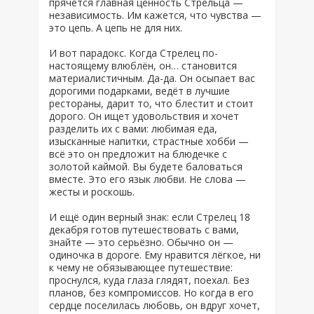
прячется главная ценность Стрельца —
независимость. Им кажется, что чувства —
это цепь. А цепь не для них.
И вот парадокс. Когда Стрелец по-
настоящему влюблён, он… становится
материалистичным. Да-да. Он осыпает вас
дорогими подарками, ведёт в лучшие
рестораны, дарит то, что блестит и стоит
дорого. Он ищет удовольствия и хочет
разделить их с вами: любимая еда,
изысканные напитки, страстные хобби —
всё это он предложит на блюдечке с
золотой каймой. Вы будете баловаться
вместе. Это его язык любви. Не слова —
жесты и роскошь.
И ещё один верный знак: если Стрелец 18
декабря готов путешествовать с вами,
знайте — это серьёзно. Обычно он —
одиночка в дороге. Ему нравится лёгкое, ни
к чему не обязывающее путешествие:
проснулся, куда глаза глядят, поехал. Без
планов, без компромиссов. Но когда в его
сердце поселилась любовь, он вдруг хочет,