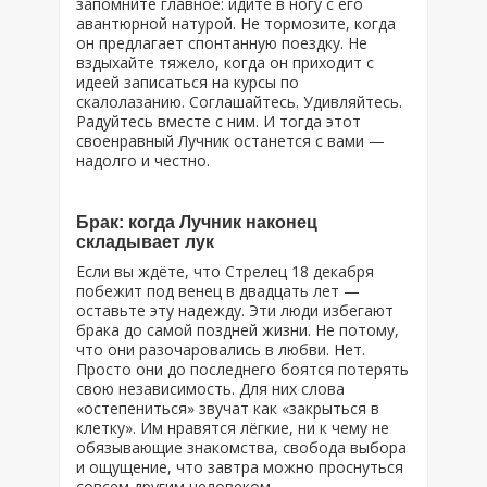
запомните главное: идите в ногу с его
авантюрной натурой. Не тормозите, когда
он предлагает спонтанную поездку. Не
вздыхайте тяжело, когда он приходит с
идеей записаться на курсы по
скалолазанию. Соглашайтесь. Удивляйтесь.
Радуйтесь вместе с ним. И тогда этот
своенравный Лучник останется с вами —
надолго и честно.
Брак: когда Лучник наконец
складывает лук
Если вы ждёте, что Стрелец 18 декабря
побежит под венец в двадцать лет —
оставьте эту надежду. Эти люди избегают
брака до самой поздней жизни. Не потому,
что они разочаровались в любви. Нет.
Просто они до последнего боятся потерять
свою независимость. Для них слова
«остепениться» звучат как «закрыться в
клетку». Им нравятся лёгкие, ни к чему не
обязывающие знакомства, свобода выбора
и ощущение, что завтра можно проснуться
совсем другим человеком.