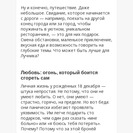
Ну и конечно, путешествие. Даже
небольшое. Свидание, которое начинается
с дороги — например, поехать на другой
конец города или за город, чтобы
поужинать в уютном, уникальном
ресторанчике, — это для них подарок.
Смена обстановки, маленькое приключение,
вкусная еда и возможность говорить на
глубокие темы. Что может быть лучше для
Лучника?
Любовь: огонь, который боится
сгореть сам
Личная жизнь у рождённых 18 декабря —
штука непростая. Не потому, что они не
умеют любить. О нет, они умеют —
страстно, горячо, на пределе. Но вот беда:
они панически избегают проявлять
уязвимость. Им легче подарить сто
подарков, чем один раз сказать «мне
больно» или «я боюсь тебя потерять».
Почему? Потому что за этой бронёй