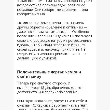
Какая бы профессия ни была выбрана, у них
всегда есть за плечами вдохновляющее
послание. Они говорят не словами — они
говорят жизнью.
Их миссия на Земле звучит так: помочь
другим обрести исцеление и оптимизм —
даже после самых тяжёлых ран. Особенно
после них. Стрельцы 18 декабря используют
свою философскую натуру и прогрессивные
идеалы, чтобы люди перестали бояться
своей судьбы и, наконец, приняли её. Не
смирились, а именно приняли — и пошли
дальше, уже с улыбкой.
Положительные черты: чем они
светят миру
Теперь про светлую сторону. У
именинников 18 декабря очень много
достоинств, и я перечислю главные.
Они вдохновляющие, уверенные в себе и
смелые. Их харизма работает как магнит:
люди тянутся сами, без принуждения. Они