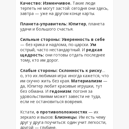
Качество: Изменчивое.
Такие люди
терпеть не могут застой: сегодня они здесь,
завтра — уже на другом конце карты.
Планета-управитель: Юпитер
, планета
удачи и большого счастья.
Сильные стороны: Уверенность в себе
— без крика и надлома, по-царски.
Ум
острый, часто нестандартный. И
редкая
щедрость:
они готовы отдать последнее
тому, кто им дорог.
Слабые стороны: Склонность к риску
…
о, это их любимая игра: иногда кажется, что
им скучно жить без края.
Материализм
—
да, Юпитер любит красивые игрушки, тут
без обмана. И
гедонизм
: погоня за
удовольствиями может завести не туда,
если не остановиться вовремя.
Кстати,
о противоположностях
— их
зеркало и вызов:
Близнецы
. Им есть чему
друг у друга поучиться: один учит легкости,
другой — глубине.