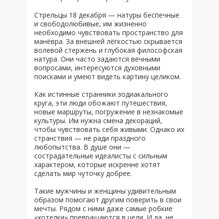
Стрельцы 18 декабря — натуры беспечные
и свободолюбивые, им жизненно
необходимо чувствовать пространство для
манёвра. За внешней лёгкостью скрывается
волевой стержень и глубокая философская
натура. Они часто задаются вечными
вопросами, интересуются духовными
поисками и умеют видеть картину целиком.
Как истинные странники зодиакального
круга, эти люди обожают путешествия,
новые маршруты, погружение в незнакомые
культуры. Им нужна смена декораций,
чтобы чувствовать себя живыми. Однако их
странствия — не ради праздного
любопытства. В душе они —
сострадательные идеалисты с сильным
характером, которые искренне хотят
сделать мир чуточку добрее.
Такие мужчины и женщины удивительным
образом помогают другим поверить в свои
мечты. Рядом с ними даже самые робкие
«хотелки» превращаются в цели. И да, не