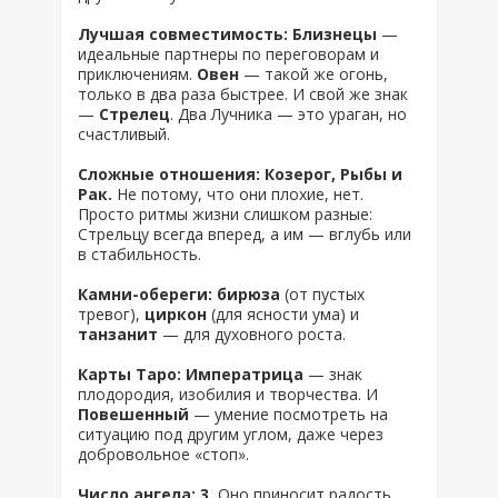
Лучшая совместимость: Близнецы
—
идеальные партнеры по переговорам и
приключениям.
Овен
— такой же огонь,
только в два раза быстрее. И свой же знак
—
Стрелец
. Два Лучника — это ураган, но
счастливый.
Сложные отношения: Козерог, Рыбы и
Рак.
Не потому, что они плохие, нет.
Просто ритмы жизни слишком разные:
Стрельцу всегда вперед, а им — вглубь или
в стабильность.
Камни-обереги: бирюза
(от пустых
тревог),
циркон
(для ясности ума) и
танзанит
— для духовного роста.
Карты Таро: Императрица
— знак
плодородия, изобилия и творчества. И
Повешенный
— умение посмотреть на
ситуацию под другим углом, даже через
добровольное «стоп».
Число ангела: 3.
Оно приносит радость,