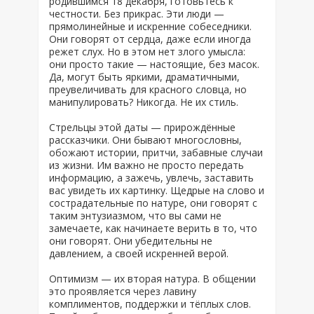
родившимся 18 декабря, готовьтесь к
честности. Без прикрас. Эти люди —
прямолинейные и искренние собеседники.
Они говорят от сердца, даже если иногда
режет слух. Но в этом нет злого умысла:
они просто такие — настоящие, без масок.
Да, могут быть яркими, драматичными,
преувеличивать для красного словца, но
манипулировать? Никогда. Не их стиль.
Стрельцы этой даты — прирождённые
рассказчики. Они бывают многословны,
обожают истории, притчи, забавные случаи
из жизни. Им важно не просто передать
информацию, а зажечь, увлечь, заставить
вас увидеть их картинку. Щедрые на слово и
сострадательные по натуре, они говорят с
таким энтузиазмом, что вы сами не
замечаете, как начинаете верить в то, что
они говорят. Они убедительны не
давлением, а своей искренней верой.
Оптимизм — их вторая натура. В общении
это проявляется через лавину
комплиментов, поддержки и тёплых слов.