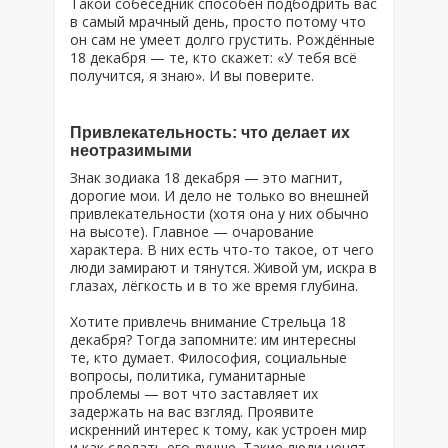
Такой собеседник способен подбодрить вас
в самый мрачный день, просто потому что
он сам не умеет долго грустить. Рождённые
18 декабря — те, кто скажет: «У тебя всё
получится, я знаю». И вы поверите.
Привлекательность: что делает их
неотразимыми
Знак зодиака 18 декабря — это магнит,
дорогие мои. И дело не только во внешней
привлекательности (хотя она у них обычно
на высоте). Главное — очарование
характера. В них есть что-то такое, от чего
люди замирают и тянутся. Живой ум, искра в
глазах, лёгкость и в то же время глубина.
Хотите привлечь внимание Стрельца 18
декабря? Тогда запомните: им интересны
те, кто думает. Философия, социальные
вопросы, политика, гуманитарные
проблемы — вот что заставляет их
задержать на вас взгляд. Проявите
искренний интерес к тому, как устроен мир
и как сделать его лучше. Такие люди ценят