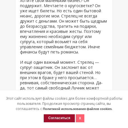
Хотите свой маленький бизнес? Он
поддержит. Мечтаете о кругосветке? Он
уже ищет билеты. Но есть один бытовой
нюанс, дорогие мои. Стрелец не всегда
дружит с деньгами. Он может быть щедрым
до безрассудства, тратить на подарки,
впечатления и красивые жесты. Поэтому
ему жизненно необходим супруг или
супруга, который возьмёт на себя
управление семейным бюджетом. Иначе
финансы будут петь романсы.
И ещё один важный момент. Стрелец —
супруг-защитник. Он заслонит вас от
внешних врагов, будет вашей стеной. Но
при этом в браке у него просыпается…
ревнивая, собственническая сторона. Да-
да, тот самый свободный Лучник может
внезапно начать ревновать. И вот что я
вам скажу, мои хорошие: никогда, слышите,
Этот сайт использует файлы cookies для более комфортной работы
никогда не играйте с ним в
пользователя. Продолжая просмотр страниц сайта, вы
интеллектуальные игры и не проверяйте его
соглашаетесь с
.
Политикой использования файлов cookies
на прочность. Не провоцируйте, не
обманывайте, даже «в шутку». Он верен вам
Согласиться
по-настоящему. Но если почувствует