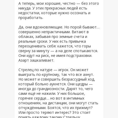
А теперь, мои хорошие, честно — без этого
никуда. У этих прекрасных людей есть
недостатки, которые нужно осознать и
проработать.
Да, они вдохновляющие. Но порой бывают…
совершенно непрактичными. Витают в
облаках, забывая про земные счета и
реальные сроки. У них есть привычка
переоценивать себя: кажется, что горы
сверну за минуту — а на деле спотыкаются.
Они идут на риск, не имея подстраховки.
Азарт зашкаливает.
Стрелец по натуре — игрок. Он может
выиграть по-крупному, так что все ахнут.
Но может и совершить безрассудный ход,
который больно аукнется. Они щедры —
иногда до грандиозности. Дарят то, чего
сами ещё не нажили. У них большое,
горячее сердце… но вот в интимных
отношениях, на дистанции, они могут стать
отчуждёнными. Боятся, что их прижмут?
Или просто теряют интерес? Это стоит
понять каждому такому Стрельцу.