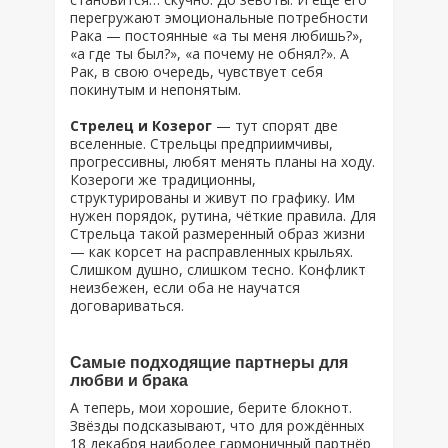
перегружают эмоциональные потребности
Рака — постоянные «а ты меня любишь?»,
«а где ты был?», «а почему не обнял?». А
Рак, в свою очередь, чувствует себя
покинутым и непонятым.
Стрелец и Козерог
— тут спорят две
вселенные. Стрельцы предприимчивы,
прогрессивны, любят менять планы на ходу.
Козероги же традиционны,
структурированы и живут по графику. Им
нужен порядок, рутина, чёткие правила. Для
Стрельца такой размеренный образ жизни
— как корсет на расправленных крыльях.
Слишком душно, слишком тесно. Конфликт
неизбежен, если оба не научатся
договариваться.
Самые подходящие партнеры для
любви и брака
А теперь, мои хорошие, берите блокнот.
Звёзды подсказывают, что для рождённых
18 декабря наиболее гармоничный партнёр