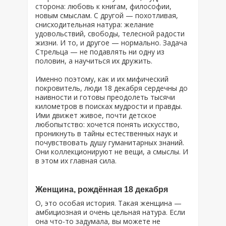
сторона: любовь к книгам, философии,
новым смыслам. С другой — похотливая,
снисходительная натура: желание
удовольствий, свободы, телесной радости
жизни. И то, и другое — нормально. Задача
Стрельца — не подавлять ни одну из
половин, а научиться их дружить.
Именно поэтому, как и их мифический
покровитель, люди 18 декабря сердечны до
наивности и готовы преодолеть тысячи
километров в поисках мудрости и правды.
Ими движет живое, почти детское
любопытство: хочется понять искусство,
проникнуть в тайны естественных наук и
почувствовать душу гуманитарных знаний.
Они коллекционируют не вещи, а смыслы. И
в этом их главная сила.
Женщина, рождённая 18 декабря
О, это особая история. Такая женщина —
амбициозная и очень цельная натура. Если
она что-то задумала, вы можете не