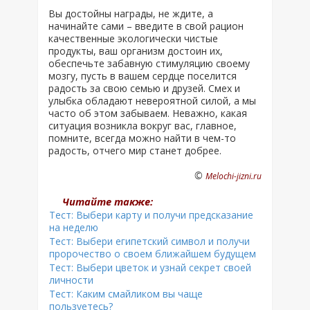
Вы достойны награды, не ждите, а
начинайте сами – введите в свой рацион
качественные экологически чистые
продукты, ваш организм достоин их,
обеспечьте забавную стимуляцию своему
мозгу, пусть в вашем сердце поселится
радость за свою семью и друзей. Смех и
улыбка обладают невероятной силой, а мы
часто об этом забываем. Неважно, какая
ситуация возникла вокруг вас, главное,
помните, всегда можно найти в чем-то
радость, отчего мир станет добрее.
©
Melochi-jizni.ru
Читайте также:
Тест: Выбери карту и получи предсказание
на неделю
Тест: Выбери египетский символ и получи
пророчество о своем ближайшем будущем
Тест: Выбери цветок и узнай секрет своей
личности
Тест: Каким смайликом вы чаще
пользуетесь?