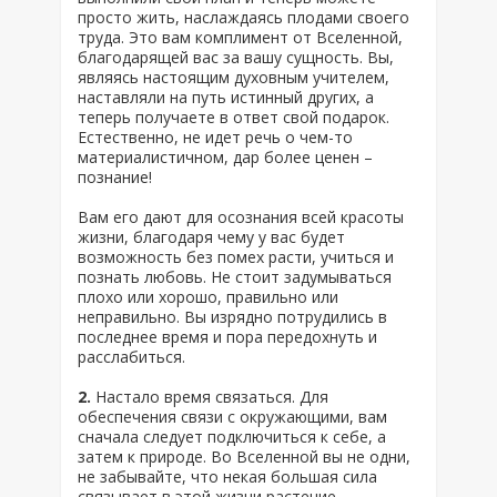
просто жить, наслаждаясь плодами своего
труда. Это вам комплимент от Вселенной,
благодарящей вас за вашу сущность. Вы,
являясь настоящим духовным учителем,
наставляли на путь истинный других, а
теперь получаете в ответ свой подарок.
Естественно, не идет речь о чем-то
материалистичном, дар более ценен –
познание!
Вам его дают для осознания всей красоты
жизни, благодаря чему у вас будет
возможность без помех расти, учиться и
познать любовь. Не стоит задумываться
плохо или хорошо, правильно или
неправильно. Вы изрядно потрудились в
последнее время и пора передохнуть и
расслабиться.
2.
Настало время связаться. Для
обеспечения связи с окружающими, вам
сначала следует подключиться к себе, а
затем к природе. Во Вселенной вы не одни,
не забывайте, что некая большая сила
связывает в этой жизни растение,