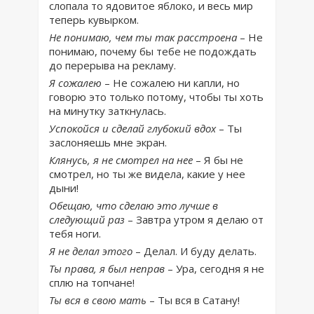
слопала то ядовитое яблоко, и весь мир
теперь кувырком.
Не понимаю, чем ты так расстроена
– Не
понимаю, почему бы тебе не подождать
до перерыва на рекламу.
Я сожалею
– Не сожалею ни капли, но
говорю это только потому, чтобы ты хоть
на минутку заткнулась.
Успокойся и сделай глубокий вдох
– Ты
заслоняешь мне экран.
Клянусь, я не смотрел на нее
– Я бы не
смотрел, но ты же видела, какие у нее
дыни!
Обещаю, что сделаю это лучше в
следующий раз
– Завтра утром я делаю от
тебя ноги.
Я не делал этого
– Делал. И буду делать.
Ты права, я был неправ
– Ура, сегодня я не
сплю на топчане!
Ты вся в свою мать
– Ты вся в Сатану!