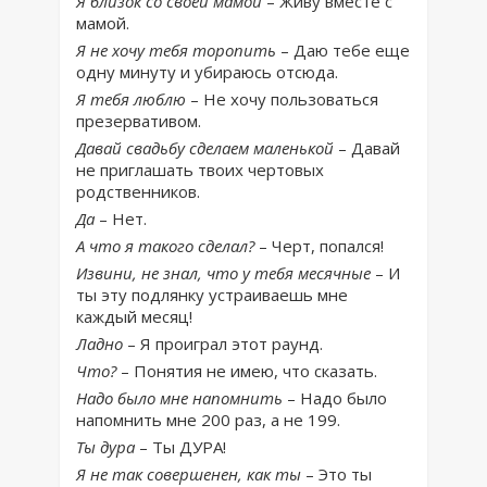
Я близок со своей мамой
– Живу вместе с
мамой.
Я не хочу тебя торопить
– Даю тебе еще
одну минуту и убираюсь отсюда.
Я тебя люблю
– Не хочу пользоваться
презервативом.
Давай свадьбу сделаем маленькой
– Давай
не приглашать твоих чертовых
родственников.
Да
– Нет.
А что я такого сделал?
– Черт, попался!
Извини, не знал, что у тебя месячные
– И
ты эту подлянку устраиваешь мне
каждый месяц!
Ладно
– Я проиграл этот раунд.
Что?
– Понятия не имею, что сказать.
Надо было мне напомнить
– Надо было
напомнить мне 200 раз, а не 199.
Ты дура
– Ты ДУРА!
Я не так совершенен, как ты
– Это ты