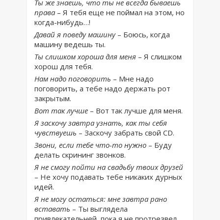
Ты же знаешь, что ты не всегда бываешь
права
– Я тебя еще не поймал на этом, но
когда-нибудь…!
Давай я поведу машину
– Боюсь, когда
машину ведешь ты.
Ты слишком хороша для меня
– Я слишком
хорош для тебя.
Нам надо поговорить
– Мне надо
поговорить, а тебе надо держать рот
закрытым.
Вот так лучше
– Вот так лучше для меня.
Я заскочу завтра узнать, как ты себя
чувствуешь
– Заскочу забрать свой CD.
Звони, если тебе что-то нужно
– Буду
делать скрининг звонков.
Я не смогу пойти на свадьбу твоих друзей
– Не хочу подавать тебе никаких дурных
идей.
Я не могу остаться: мне завтра рано
вставать
– Ты выглядела
привлекательней, пока я не протрезвел.