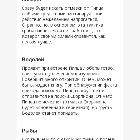
Сразу будет искать отмазки от Пипца
любыми средствами, мотивируя свои
действия нежеланием напрягаться.
Странно, но, в основном, эта тактика
срабатывает. Если не сработает, то
Козерог своими силами справится, как
нельзя лучше.
Водолей
Проявит при встрече Пипца любопытство,
приступит с увлечением к изучению.
Совершит много открытий. О чем, может
быть, издаст книгу. При обнаружении факта
прихода похожего Пипца взгрустнет и
отправится на поиски Скорпиона. От чего
Пипец не исчезнет (отмазка Скорпиона
будет мгновенная и серьезная), но грусть
Водолея станет покидать.
Рыбы
Схожи в чем-то с Раком, но тише. А посему