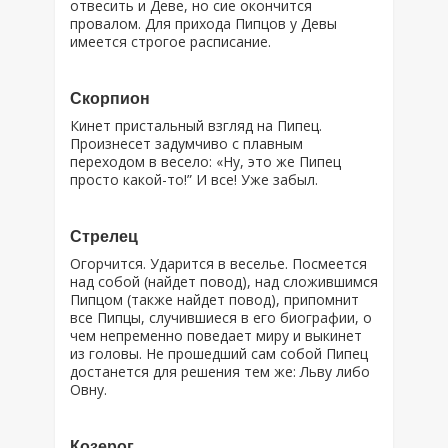
отвесить и Деве, но сие окончится
провалом. Для прихода Пипцов у Девы
имеется строгое расписание.
Скорпион
Кинет пристальный взгляд на Пипец.
Произнесет задумчиво с плавным
переходом в весело: «Ну, это же Пипец
просто какой-то!” И все! Уже забыл.
Стрелец
Огорчится. Ударится в веселье. Посмеется
над собой (найдет повод), над сложившимся
Пипцом (также найдет повод), припомнит
все Пипцы, случившиеся в его биографии, о
чем непременно поведает миру и выкинет
из головы. Не прошедший сам собой Пипец
достанется для решения тем же: Льву либо
Овну.
Козерог