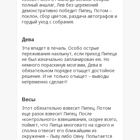
полный аншлаг, Лев без церемоний
демонстративно победит Пипец. Потом –
поклон, сбор цветов, раздача автографов и
гордый уход с собрания.
Дева
Эта впадет в печаль. Особо острые
переживания нахлынут, если приход Пипеца
не был изначально запланирован ею. Но
немного пораскинув мозгами, Дева в
обязательном порядке отыщет достойное
решение. И не только отыщет – выводы
непременно сделает!
Весы
Этот обязательно взвесит Пипец. Потом
еще разок взвесит Пипец. После
«контрольного» взвешивания, скорее всего,
поймет, что Пипца многовато на одного и
сполна отвесит его ближайшим из
окружения – Льву либо Овну. Попытается