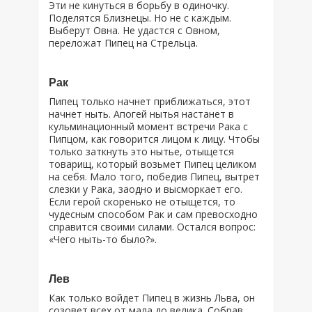
Эти не кинуться в борьбу в одиночку.
Поделятся Близнецы. Но не с каждым.
Выберут Овна. Не удастся с Овном,
переложат Пипец на Стрельца.
Рак
Пипец только начнет приближаться, этот
начнет ныть. Апогей нытья настанет в
кульминационный момент встречи Рака с
Пипцом, как говорится лицом к лицу. Чтобы
только заткнуть это нытье, отыщется
товарищ, который возьмет Пипец целиком
на себя. Мало того, победив Пипец, вытрет
слезки у Рака, заодно и высморкает его.
Если герой скоренько не отыщется, то
чудесным способом Рак и сам превосходно
справится своими силами. Остался вопрос:
«Чего ныть-то было?».
Лев
Как только войдет Пипец в жизнь Льва, он
созовет всех от мала до велика. Собрав