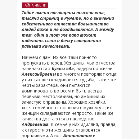
ТАЙНА ИМЕНИ
Тайне имени посвящены тысячи книг,
тысячи страниц в Рунете, но о значении
собственного отчества большинство
людей даже и не догадываются. А между
тем, один и тот же папа может
наделить сына и дочку совершенно
разными качествами.
Начнем с дам! Их все-таки принято
пропускать вперед. Женщины, чьи отчества
начинаются
с буквы «А»
, лидеры по жизни.
Александровны
во многом повторяют отца:
у них так же складывается судьба, такие же
черты характера, они пытаются
доминировать во всем и быть всегда
первыми. Честолюбивы, но амбиции их
зачастую оправданы. Хорошие хозяйки,
хотя семейные отношения с мужем у этих
женщин складываются непросто. Такие же
качества достаются в наследство
Андреевнам
. В семье у них идиллия, правда,
к старости эти женщины становятся
ворчливыми. А вот
Антоновнам
и