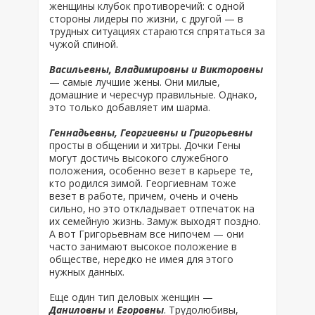
женщины клубок противоречий: с одной
стороны лидеры по жизни, с другой — в
трудных ситуациях стараются спрятаться за
чужой спиной.
Васильевны, Владимировны и Викторовны
— самые лучшие жены. Они милые,
домашние и чересчур правильные. Однако,
это только добавляет им шарма.
Геннадьевны, Георгиевны и Григорьевны
просты в общении и хитры. Дочки Гены
могут достичь высокого служебного
положения, особенно везет в карьере те,
кто родился зимой. Георгиевнам тоже
везет в работе, причем, очень и очень
сильно, но это откладывает отпечаток на
их семейную жизнь. Замуж выходят поздно.
А вот Григорьевнам все нипочем — они
часто занимают высокое положение в
обществе, нередко не имея для этого
нужных данных.
Еще один тип деловых женщин —
Даниловны
и
Егоровны
. Трудолюбивы,