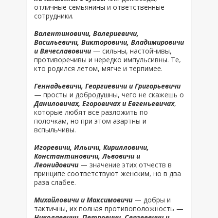
отличные семьянины и ответственные
сотрудники.
Валентиновичи, Валериевичи,
Васильевичи, Викторовичи, Владимировичи
и Вячеславовичи
— сильны, настойчивы,
противоречивы и нередко импульсивны. Те,
кто родился летом, мягче и терпимее.
Геннадьевичи, Георгиевичи и Григорьевичи
— просты и добродушны, чего не скажешь о
Даниловичах, Егоровичах и Евгеньевичах
,
которые любят все разложить по
полочкам, но при этом азартны и
вспыльчивы.
Игоревичи, Ильичи, Кирилловичи,
Константиновичи, Львовичи и
Леонидовичи
— значение этих отчеств в
принципе соответствуют женским, но в два
раза слабее.
Михайловичи и Максимовичи
— добры и
тактичны, их полная противоположность —
Николаевичи, Петровичи, Сергеевичи и