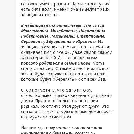
которые умеют развить. Кроме того, у них
есть сила воля, именно она выделяет этих
женщин из толпы.
К нейтральным отчествам
относятся
Максимовны, Михайловны, Николаевны
Робертовны, Романовны, Степановны,
Сергеевны, Эдуардовны и Юрьевны
. На
женщин, носящих эти отчества, отпечаток
оказывает имя с любой, даже самой слабой
характеристикой. А те девочки, кому
повезло
родиться в семье Якова
, могут
спать спокойно. С таким отчеством их всю
жизнь будут окружать ангелы-хранители,
которые будут оберегать их от всех бед.
Стоит отметить, что одно и то же
отчество имеет разное значение для сына и
дочки. Причем, нередко эти значения
радикально отличаются друг от друга. Это
связано с тем, что мужское имя доминирует
над мужским отчеством.
Например, те
мужчины, чьи отчества
начинаются с буквы «А»
домоседы,