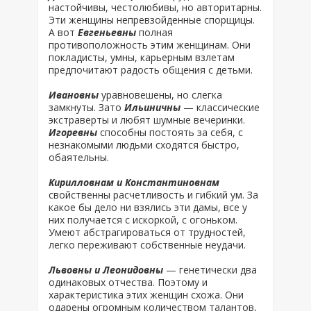
настойчивы, честолюбивы, но авторитарны.
Эти женщины непревзойденные спорщицы.
А вот
Евгеньевны
полная
противоположность этим женщинам. Они
покладисты, умны, карьерным взлетам
предпочитают радость общения с детьми.
Ивановны
уравновешены, но слегка
замкнуты. Зато
Ильиничны
— классические
экстраверты и любят шумные вечеринки.
Игоревны
способны постоять за себя, с
незнакомыми людьми сходятся быстро,
обаятельны.
Кирилловнам и Константиновнам
свойственны расчетливость и гибкий ум. За
какое бы дело ни взялись эти дамы, все у
них получается с искоркой, с огоньком.
Умеют абстрагироваться от трудностей,
легко переживают собственные неудачи.
Львовны и Леонидовны
— генетически два
одинаковых отчества. Поэтому и
характеристика этих женщин схожа. Они
одарены огромным количеством талантов,