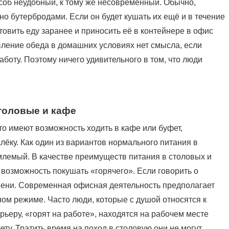
особ неудобный, к тому же несовременный. Обычно,
о бутербродами. Если он будет кушать их ещё и в течение
отовить еду заранее и приносить её в контейнере в офис
вление обеда в домашних условиях нет смысла, если
аботу. Поэтому ничего удивительного в том, что люди
толовые и кафе
о имеют возможность ходить в кафе или буфет,
ёку. Как один из вариантов нормального питания в
млемый. В качестве преимуществ питания в столовых и
возможность покушать «горячего». Если говорить о
емени. Современная офисная деятельность предполагает
ном режиме. Часто люди, которые с душой относятся к
рьеру, «горят на работе», находятся на рабочем месте
ету. Тратить время на поход в столовую они не могут.