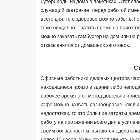
бутерброды из дома в пакетиках. Этот сп
служащий завтракает перед работой именн
всего дня, то о здоровье можно забыть. Г
тоже неудобно. Тратить время на пригото
можно заказать гамбургер на дом или на р
отказываются от домашних заготовок.
С
Офисные работники деловых центров част
находящиеся прямо в здании либо неподал
рабочее время этот метод довольно прие
кафе можно назвать разнообразие блюд и 
недостатках, то это большие затраты вр
работу на протяжении всего дня в усилен
своим обязанностям, пытаются сделать ка
более 10 часов. У них каждая минута на сч