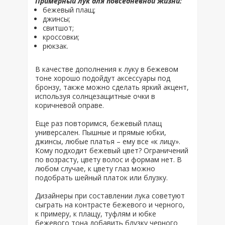
Примерный лук для повседневной жизни:
бежевый плащ;
джинсы;
свитшот;
кроссовки;
рюкзак.
В качестве дополнения к луку в бежевом
тоне хорошо подойдут аксессуары под
бронзу, также можно сделать яркий акцент,
используя солнцезащитные очки в
коричневой оправе.
Еще раз повторимся, бежевый плащ
универсален. Пышные и прямые юбки,
джинсы, любые платья – ему все «к лицу».
Кому подходит бежевый цвет? Ограничений
по возрасту, цвету волос и формам нет. В
любом случае, к цвету глаз можно
подобрать шейный платок или блузку.
Дизайнеры при составлении лука советуют
сыграть на контрасте бежевого и черного,
к примеру, к плащу, туфлям и юбке
бежевого тона добавить блузку черного