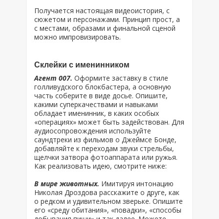
Получается настоящая видеоистория, с
сюжетом и персонажами. Принцип прост, а
с местами, образами и финальной сценой
можно импровизировать.
Склейки с именинником
Агент 007.
Оформите заставку в стиле
голливудского блокбастера, а основную
часть соберите в виде досье. Опишите,
какими суперкачествами и навыками
обладает именинник, в каких особых
«операциях» может быть задействован. Для
аудиосопровождения используйте
саундтреки из фильмов о Джеймсе Бонде,
добавляйте к переходам звуки стрельбы,
щелчки затвора фотоаппарата или ружья.
Как реализовать идею, смотрите ниже:
В мире животных.
Имитируя интонацию
Николая Дроздова расскажите о друге, как
о редком и удивительном зверьке. Опишите
его «среду обитания», «повадки», «способы
добывания пищи» и так далее. Можете