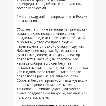
видеоредактора добавьте в начало клипа
заставку с часами:
*Meta (Instagram) — запрещённая в России
организация
Сбор гостей.
Ниже вы найдете пример, как
создать видео поздравление с днем
рождения в виде истории. Сценарий такой:
герой-инициатор собирает людей,
перемещаясь от одной локации к другой.
Действующие лица как будто заняты
рутинными делами, и, когда инициатор
появляется, застигнуты врасплох. Им
некогда собираться, они бегут за
остальными как есть, в домашних тапочках
или в одном полотенце — так в ролике
появляются разные забавные образы.
Сборы и беготня происходят под музыку, а
во время припева компания может
танцевать. В финале участники вместе
пишут поздравление на доске, ватмане или
прямо на асфальте.
Видеопоздравление с днем рождения