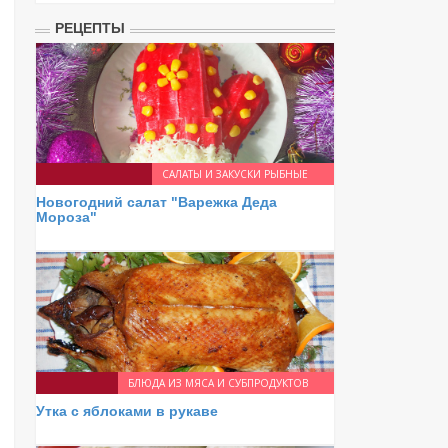
РЕЦЕПТЫ
САЛАТЫ И ЗАКУСКИ РЫБНЫЕ
Новогодний салат "Варежка Деда
Мороза"
БЛЮДА ИЗ МЯСА И СУБПРОДУКТОВ
Утка с яблоками в рукаве