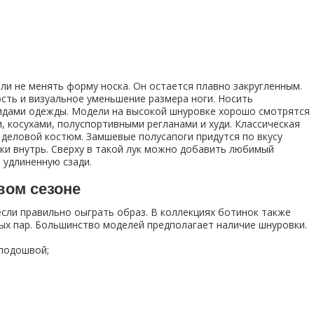
или не менять форму носка. Он остается плавно закругленным.
сть и визуальное уменьшение размера ноги. Носить
идами одежды. Модели на высокой шнуровке хорошо смотрятся
 косухами, полуспортивными регланами и худи. Классическая
деловой костюм. Замшевые полусапоги придутся по вкусу
и внутрь. Сверху в такой лук можно добавить любимый
 удлиненную сзади.
вом сезоне
если правильно оыграть образ. В коллекциях ботинок также
ых пар. Большинство моделей предполагает наличие шнуровки.
 подошвой;