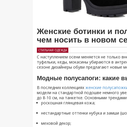
Женские ботинки и по
чем носить в новом с
СТИЛЬНАЯ ОДЕЖДА
С наступлением осени меняется не только вне
туфельки, кеды, мокасины убираются в антре
сезоне дизайнеры обуви предлагают новые мо
Модные полусапоги: какие в
В последних коллекциях
женские полусапожк
модели на стандартной подошве немного увел
до 8-10 см, на танкетке. Основными трендами
роскошная глянцевая кожа;
нестандартные оттенки нубука и замши (шо
меховой декор;