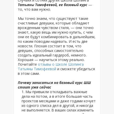
случаях и сотнях других Школа Шопинга
Татьяны Тимофеевой, ее базовый курс
—
то, что вам нужно.
Мы точно знаем, что существуют такие
счастливые девушки, которые обладают
врожденным чувством стиля, — они точно
знают, какую вещь им нужно купить, с чем
они ее будут комбинировать в дальнейшем,
по каким поводам надевать. И есть две
новости. Плохая состоит в том, что
девушек, способных самостоятельно
создать идеальный гардероб, немного.
Хорошая — научиться этому реально.
Почитайте
отзывы о Школе Шопинга
Татьяны Тимофеевой
и сможете убедиться
в этом сами.
Почему записаться на базовый курс ШШ
стоит уже сейчас
Мы привыкли откладывать важные
дела на потом, а в итоге большая часть
проектов месяцами и даже годами кочует
из одного списка дел в другой, и никогда
не выполняется. В ваших силах изменить