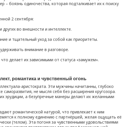
ер – боязнь одиночества, которая подталкивает их к поиску
ной 2 сентября:
 других во внешности и интеллекте.
ние и тщательный уход за собой как приоритеты.
удерживать внимание в разговоре.
 что делает их зависимыми от статуса «замужем».
лект, романтика и чувственный огонь
ллектуала-аристократа. Эти мужчины начитанны, глубоко
е саморазвития, не мысля себя без расширения кругозора.
 их эрудиции, а безупречные манеры делают их желанными
адают романтической натурой, что привлекает к ним
емятся к полному единению с партнёршей, желая ощущать её
ически (телом). Эта погоня за чувственными удовольствиями