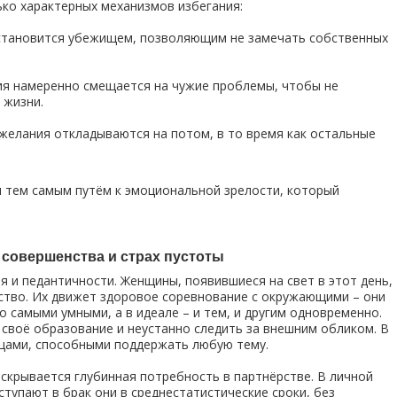
ько характерных механизмов избегания:
тановится убежищем, позволяющим не замечать собственных
я намеренно смещается на чужие проблемы, чтобы не
 жизни.
елания откладываются на потом, в то время как остальные
я тем самым путём к эмоциональной зрелости, который
 совершенства и страх пустоты
я и педантичности. Женщины, появившиеся на свет в этот день,
дство. Их движет здоровое соревнование с окружающими – они
 самыми умными, а в идеале – и тем, и другим одновременно.
 своё образование и неустанно следить за внешним обликом. В
цами, способными поддержать любую тему.
скрывается глубинная потребность в партнёрстве. В личной
тупают в брак они в среднестатистические сроки, без