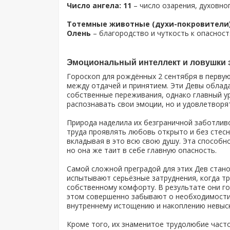
Число ангела: 11
– число озарения, духовно
Тотемные животные (духи-покровители)
Олень
– благородство и чуткость к опаснос
Эмоциональный интеллект и ловушки 
Гороскоп для рождённых 2 сентября в первую
между отдачей и принятием. Эти Девы облад
собственные переживания, однако главный ур
распознавать свои эмоции, но и удовлетворя
Природа наделила их безграничной заботлив
труда проявлять любовь открыто и без стесн
вкладывая в это всю свою душу. Эта способн
но она же таит в себе главную опасность.
Самой сложной преградой для этих Дев стано
испытывают серьёзные затруднения, когда тр
собственному комфорту. В результате они гот
этом совершенно забывают о необходимости т
внутреннему истощению и накоплению невыск
Кроме того, их знаменитое трудолюбие часто