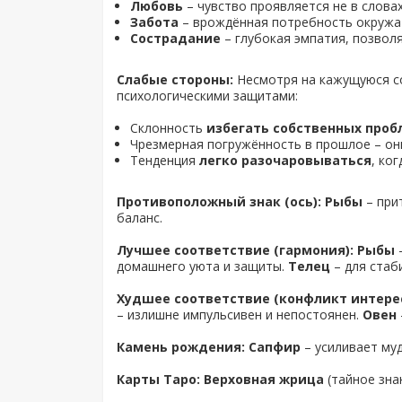
Любовь
– чувство проявляется не в словах
Забота
– врождённая потребность окружат
Сострадание
– глубокая эмпатия, позвол
Слабые стороны:
Несмотря на кажущуюся соб
психологическими защитами:
Склонность
избегать собственных проб
Чрезмерная погружённость в прошлое – о
Тенденция
легко разочаровываться
, ко
Противоположный знак (ось): Рыбы
– при
баланс.
Лучшее соответствие (гармония): Рыбы
–
домашнего уюта и защиты.
Телец
– для стаб
Худшее соответствие (конфликт интерес
– излишне импульсивен и непостоянен.
Овен
Камень рождения: Сапфир
– усиливает му
Карты Таро: Верховная жрица
(тайное зна