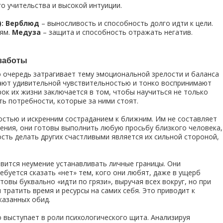
го учительства и высокой интуиции.
: Верблюд
– выносливость и способность долго идти к цели.
тям.
Медуза
– защита и способность отражать негатив.
заботы
 очередь затрагивает тему эмоциональной зрелости и баланса
ают удивительной чувствительностью и тонко воспринимают
ок их жизни заключается в том, чтобы научиться не только
ть потребности, которые за ними стоят.
остью и искренним состраданием к ближним. Им не составляет
ения, они готовы выполнить любую просьбу близкого человека,
ость делать других счастливыми является их сильной стороной,
вится неумение устанавливать личные границы. Они
ебуется сказать «нет» тем, кого они любят, даже в ущерб
овы буквально «идти по грязи», выручая всех вокруг, но при
ратить время и ресурсы на самих себя. Это приводит к
азанных обид.
 выступает в роли психологического щита. Анализируя