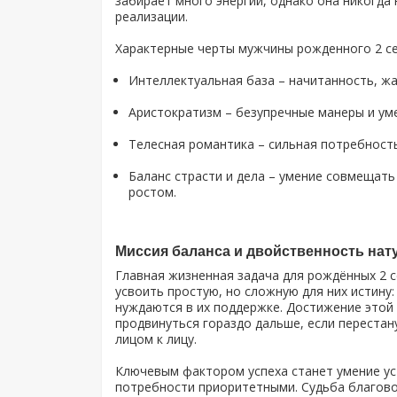
забирает много энергии, однако она никогда
реализации.
Характерные черты мужчины рожденного 2 се
Интеллектуальная база – начитанность, ж
Аристократизм – безупречные манеры и уме
Телесная романтика – сильная потребность
Баланс страсти и дела – умение совмещат
ростом.
Миссия баланса и двойственность нат
Главная жизненная задача для рождённых 2 с
усвоить простую, но сложную для них истину:
нуждаются в их поддержке. Достижение этой 
продвинуться гораздо дальше, если перестан
лицом к лицу.
Ключевым фактором успеха станет умение ус
потребности приоритетными. Судьба благовол