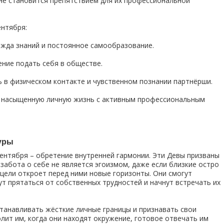
 не становится препятствием для их профессиональной
нтября:
ажда знаний и постоянное самообразование.
ние подать себя в обществе.
 в физическом контакте и чувственном познании партнёрши.
ь насыщенную личную жизнь с активным профессиональным
уры
ентября – обретение внутренней гармонии. Эти Девы призваны
 забота о себе не является эгоизмом, даже если близкие остро
цели откроет перед ними новые горизонты. Они смогут
ут прятаться от собственных трудностей и начнут встречать их
танавливать жёсткие личные границы и признавать свои
ит им, когда они находят окружение, готовое отвечать им