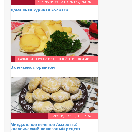
БЛЮДА ИЗ МЯСА И СУБПРОДУКТОВ
Домашняя куриная колбаса
САЛАТЫ И ЗАКУСКИ ИЗ ОВОЩЕЙ, ГРИБОВ И ЯИЦ
Запеканка с брынзой
ПИРОГИ, ТОРТЫ, ВЫПЕЧКА
Миндальное печенье Амаретти:
классический пошаговый рецепт