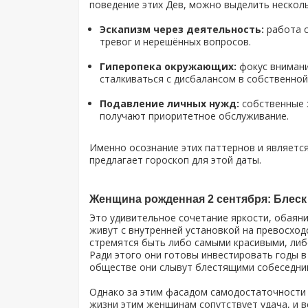
поведение этих Дев, можно выделить нескол
Эскапизм через деятельность:
работа с
тревог и нерешённых вопросов.
Гиперопека окружающих:
фокус внимани
сталкиваться с дисбалансом в собственной
Подавление личных нужд:
собственные ж
получают приоритетное обслуживание.
Именно осознание этих паттернов и являетс
предлагает гороскоп для этой даты.
Женщина рожденная 2 сентября: Блеск
Это удивительное сочетание яркости, обаяни
живут с внутренней установкой на превосхо
стремятся быть либо самыми красивыми, либо
Ради этого они готовы инвестировать годы в
обществе они слывут блестящими собеседни
Однако за этим фасадом самодостаточности 
жизни этим женщинам сопутствует удача, и вс