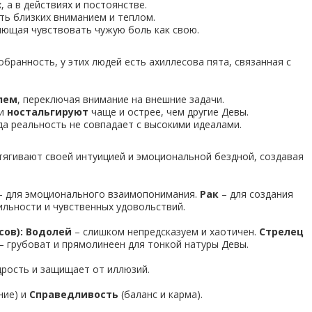
, а в действиях и постоянстве.
ь близких вниманием и теплом.
яющая чувствовать чужую боль как свою.
ранность, у этих людей есть ахиллесова пята, связанная с
лем
, переключая внимание на внешние задачи.
ни
ностальгируют
чаще и острее, чем другие Девы.
гда реальность не совпадает с высокими идеалами.
тягивают своей интуицией и эмоциональной бездной, создавая
 для эмоционального взаимопонимания.
Рак
– для создания
ильности и чувственных удовольствий.
ов): Водолей
– слишком непредсказуем и хаотичен.
Стрелец
– грубоват и прямолинеен для тонкой натуры Девы.
дрость и защищает от иллюзий.
ние) и
Справедливость
(баланс и карма).