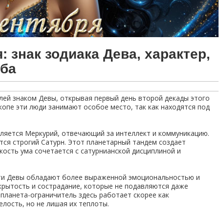
 знак зодиака Дева, характер,
ьба
лей знаком Девы, открывая первый день второй декады этого
копе эти люди занимают особое место, так как находятся под
вляется Меркурий, отвечающий за интеллект и коммуникацию.
тся строгий Сатурн. Этот планетарный тандем создает
кость ума сочетается с сатурнианской дисциплиной и
 эти Девы обладают более выраженной эмоциональностью и
крытость и сострадание, которые не подавляются даже
планета-ограничитель здесь работает скорее как
елость, но не лишая их теплоты.