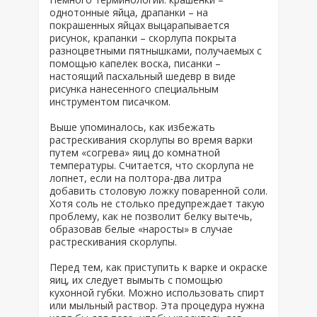
однотонные яйца, драпанки – на
покрашенных яйцах выцарапывается
рисунок, крапанки – скорлупа покрыта
разноцветными пятнышками, получаемых с
помощью капелек воска, писанки –
настоящий пасхальный шедевр в виде
рисунка нанесенного специальным
инструментом писачком.
Выше упоминалось, как избежать
растрескивания скорлупы во время варки
путем «согрева» яиц до комнатной
температуры. Считается, что скорлупа не
лопнет, если на полтора-два литра
добавить столовую ложку поваренной соли.
Хотя соль не столько предупреждает такую
проблему, как не позволит белку вытечь,
образовав белые «наросты» в случае
растрескивания скорлупы.
Перед тем, как приступить к варке и окраске
яиц, их следует вымыть с помощью
кухонной губки. Можно использовать спирт
или мыльный раствор. Эта процедура нужна