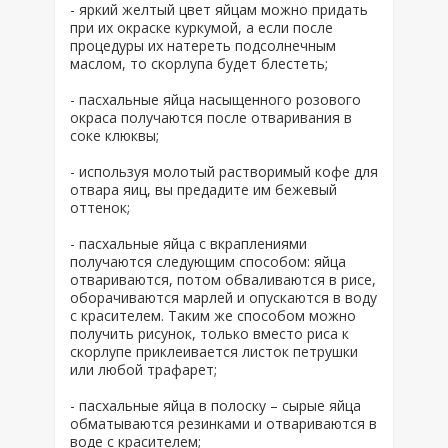
- яркий желтый цвет яйцам можно придать
при их окраске куркумой, а если после
процедуры их натереть подсолнечным
маслом, то скорлупа будет блестеть;
- пасхальные яйца насыщенного розового
окраса получаются после отваривания в
соке клюквы;
- используя молотый растворимый кофе для
отвара яиц, вы предадите им бежевый
оттенок;
- пасхальные яйца с вкраплениями
получаются следующим способом: яйца
отвариваются, потом обваливаются в рисе,
оборачиваются марлей и опускаются в воду
с красителем. Таким же способом можно
получить рисунок, только вместо риса к
скорлупе приклеивается листок петрушки
или любой трафарет;
- пасхальные яйца в полоску – сырые яйца
обматываются резинками и отвариваются в
воде с красителем;