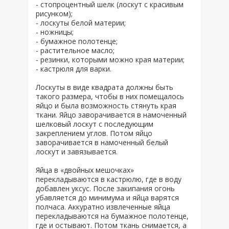
- стопроцентный шелк (лоскут с красивым
рисунком);
- лоскуты белой материи;
- ножницы;
- бумажное полотенце;
- растительное масло;
- резинки, которыми можно края материи;
- кастрюля для варки.
Лоскуты в виде квадрата должны быть
такого размера, чтобы в них помещалось
яйцо и была возможность стянуть края
ткани. Яйцо заворачивается в намоченный
шелковый лоскут с последующим
закреплением углов. Потом яйцо
заворачивается в намоченный белый
лоскут и завязывается.
Яйца в «двойных мешочках»
перекладываются в кастрюлю, где в воду
добавлен уксус. После закипания огонь
убавляется до минимума и яйца варятся
полчаса. Аккуратно извлеченные яйца
перекладываются на бумажное полотенце,
где и остывают. Потом ткань снимается, а