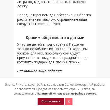
литра воды достаточно взять столовую
ложку.
Перед натиранием для обеспечения блеска
растительным маслом, окрашенные яйца
следует вытереть насухо.
Красим яйца вместе с детьми
Участие детей в подготовке к Пасхе не
только позабавит их, но станет хорошим
уроком для них, поскольку они будут
приучаться к тому, что на праздники надо
готовить подарки для своих близких.
Пасхальное яйцо-поделка
Яйцо с помощью пищевого красителя или
отвара березы окрашивается в желтый
Этот сайт использует файлы cookies для более комфортной работы
цвет – классический окрас цыпленка. При
пользователя. Продолжая просмотр страниц сайта, вы
желании можно отступить от классики и
соглашаетесь с
.
Политикой использования файлов cookies
сделать его розовым (для девочек) или
голубым (для мальчиков).
Согласиться