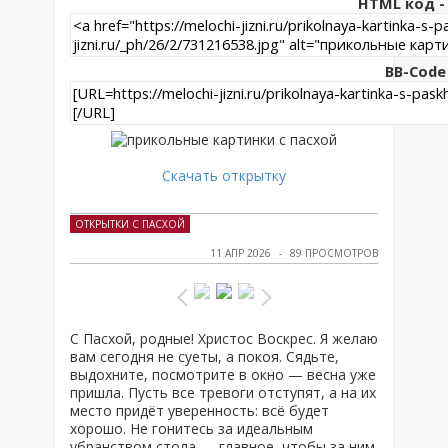
HTML код - 
BB-Code
Скачать открытку
ОТКРЫТКИ С ПАСХОЙ
11 АПР 2026
89 ПРОСМОТРОВ
С Пасхой, родные! Христос Воскрес. Я желаю
вам сегодня не суеты, а покоя. Сядьте,
выдохните, посмотрите в окно — весна уже
пришла. Пусть все тревоги отступят, а на их
место придёт уверенность: всё будет
хорошо. Не гонитесь за идеальным
убранством стола — главное, чтобы за ним