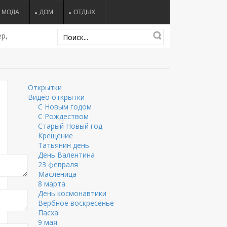
МОДА
ДОМ
ОТДЫХ
р,
Открытки
Видео открытки
С Новым годом
С Рождеством
Старый Новый год
Крещение
Татьянин день
День Валентина
23 февраля
Масленица
8 марта
День космонавтики
Вербное воскресенье
Пасха
9 мая