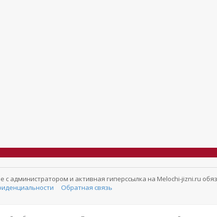
с администратором и активная гиперссылка на Melochi-jizni.ru обя
фиденциальности
Обратная связь