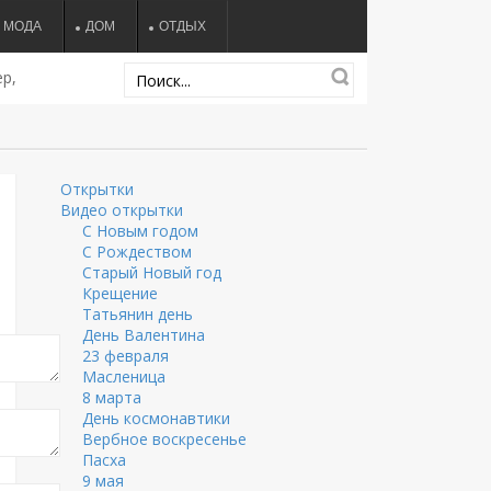
МОДА
ДОМ
ОТДЫХ
р,
Открытки
Видео открытки
С Новым годом
С Рождеством
Старый Новый год
Крещение
Татьянин день
День Валентина
23 февраля
Масленица
8 марта
День космонавтики
Вербное воскресенье
Пасха
9 мая