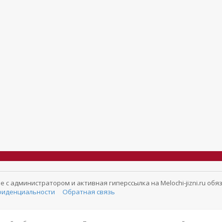
с администратором и активная гиперссылка на Melochi-jizni.ru обя
фиденциальности
Обратная связь