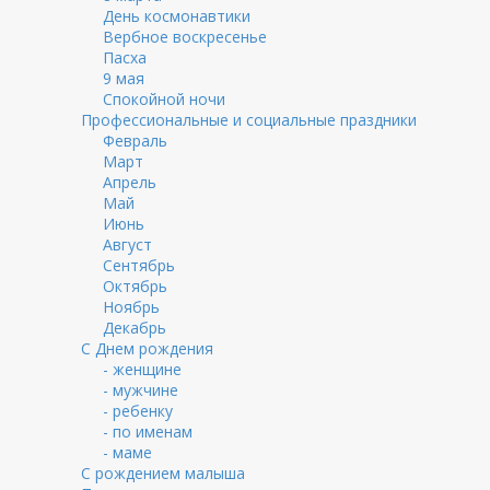
День космонавтики
Вербное воскресенье
Пасха
9 мая
Спокойной ночи
Профессиональные и социальные праздники
Февраль
Март
Апрель
Май
Июнь
Август
Сентябрь
Октябрь
Ноябрь
Декабрь
С Днем рождения
- женщине
- мужчине
- ребенку
- по именам
- маме
С рождением малыша