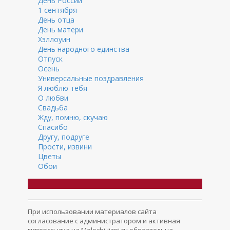
День России
1 сентября
День отца
День матери
Хэллоуин
День народного единства
Отпуск
Осень
Универсальные поздравления
Я люблю тебя
О любви
Свадьба
Жду, помню, скучаю
Спасибо
Другу, подруге
Прости, извини
Цветы
Обои
При использовании материалов сайта
согласование с администратором и активная
гиперссылка на Melochi-jizni.ru обязательна.