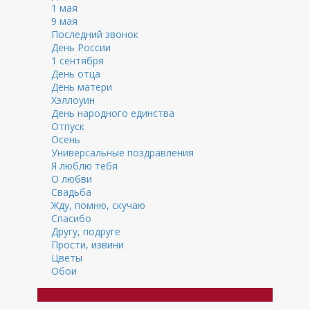
1 мая
9 мая
Последний звонок
День России
1 сентября
День отца
День матери
Хэллоуин
День народного единства
Отпуск
Осень
Универсальные поздравления
Я люблю тебя
О любви
Свадьба
Жду, помню, скучаю
Спасибо
Другу, подруге
Прости, извини
Цветы
Обои