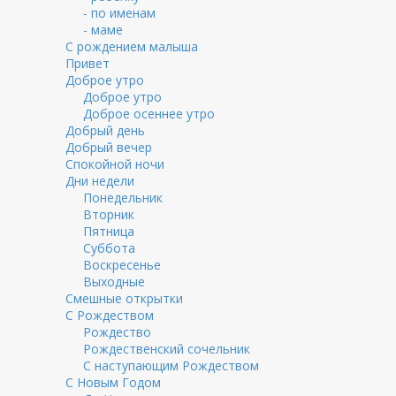
- по именам
- маме
С рождением малыша
Привет
Доброе утро
Доброе утро
Доброе осеннее утро
Добрый день
Добрый вечер
Спокойной ночи
Дни недели
Понедельник
Вторник
Пятница
Суббота
Воскресенье
Выходные
Смешные открытки
С Рождеством
Рождество
Рождественский сочельник
С наступающим Рождеством
С Новым Годом