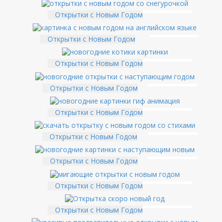
Открытки с Новым Годом
Открытки с Новым Годом
Открытки с Новым Годом
Открытки с Новым Годом
Открытки с Новым Годом
Открытки с Новым Годом
Открытки с Новым Годом
Открытки с Новым Годом
Открытки с Новым Годом